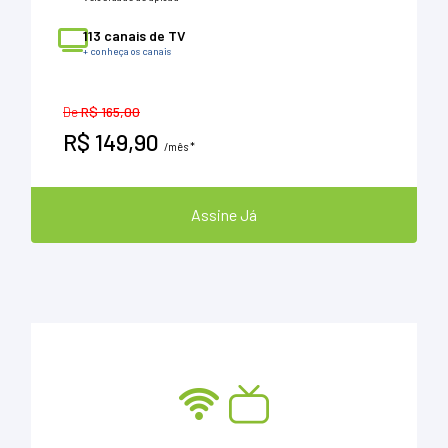
113 canais de TV
+ conheça os canais
De
R$ 165,00
R$ 149,90
/mês *
Assine Já