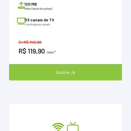
120 MB
Velocidade de upload
113 canais de TV
+ conheça os canais
De
R$ 140,00
R$ 119,90
/mês *
Assine Já