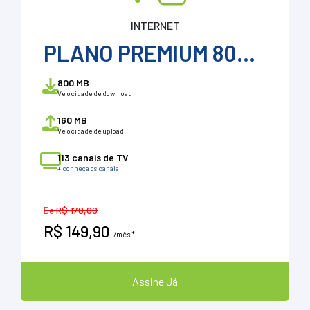
INTERNET
PLANO PREMIUM 800 + ConeSul Tv + VOD
800 MB
Velocidade de download
160 MB
Velocidade de upload
113 canais de TV
+ conheça os canais
De
R$ 170,00
R$ 149,90
/mês *
Assine Já