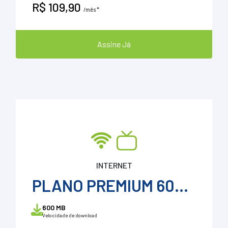
R$ 109,90
/mês *
Assine Já
INTERNET
PLANO PREMIUM 600 + ConeSul TV + VOD
600 MB
Velocidade de download