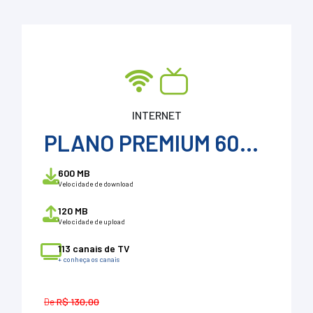
INTERNET
PLANO PREMIUM 600 + ConeSulTv
600 MB
Velocidade de download
120 MB
Velocidade de upload
113 canais de TV
+ conheça os canais
De
R$ 130,00