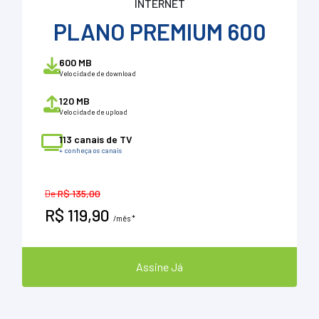
INTERNET
PLANO PREMIUM 600
600 MB
Velocidade de download
120 MB
Velocidade de upload
113 canais de TV
+ conheça os canais
De
R$ 135,00
R$ 119,90
/mês *
Assine Já