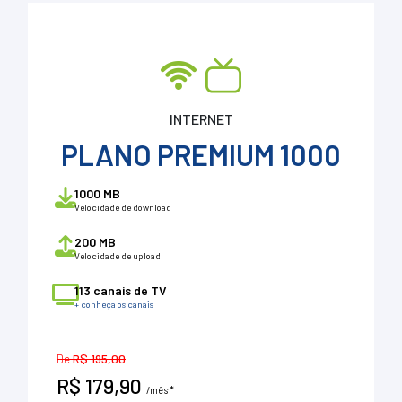
INTERNET
PLANO PREMIUM 1000
1000 MB
Velocidade de download
200 MB
Velocidade de upload
113 canais de TV
+ conheça os canais
De
R$ 195,00
R$ 179,90
/mês *