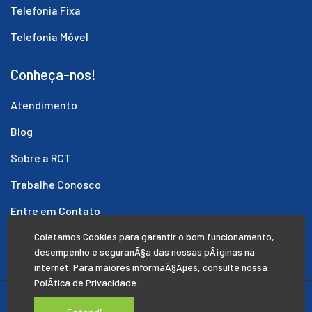
Telefonia Fixa
Telefonia Móvel
Conheça-nos!
Atendimento
Blog
Sobre a RCT
Trabalhe Conosco
Entre em Contato
Coletamos Cookies para garantir o bom funcionamento,
Você está aqui
desempenho e seguranÃ§a das nossas pÃ¡ginas na
Pinheiro Machado/RS
internet. Para maiores informaÃ§Ãµes, consulte nossa
PolÃ­tica de Privacidade
.
Políticas de Privacidade