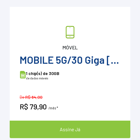
MÓVEL
MOBILE 5G/30 Giga [Tip]
1 chip(s) de 30GB
de dados móveis
De
R$ 84,00
R$ 79,90
/mês *
Assine Já