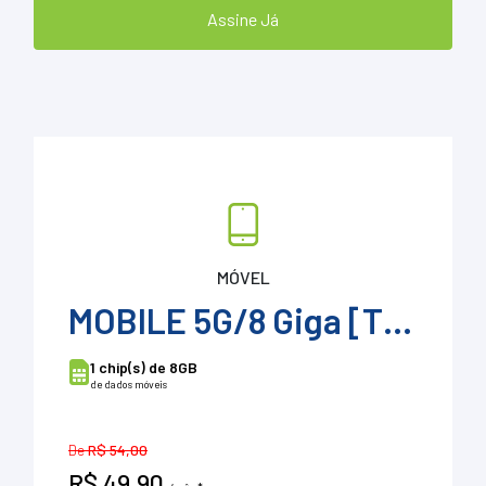
Assine Já
MÓVEL
MOBILE 5G/8 Giga [Tip]
1 chip(s) de 8GB
de dados móveis
De
R$ 54,00
R$ 49,90