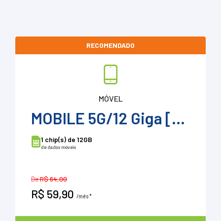
RECOMENDADO
MÓVEL
MOBILE 5G/12 Giga [Tip]
1 chip(s) de 12GB
de dados móveis
De
R$ 64,00
R$ 59,90
/mês *