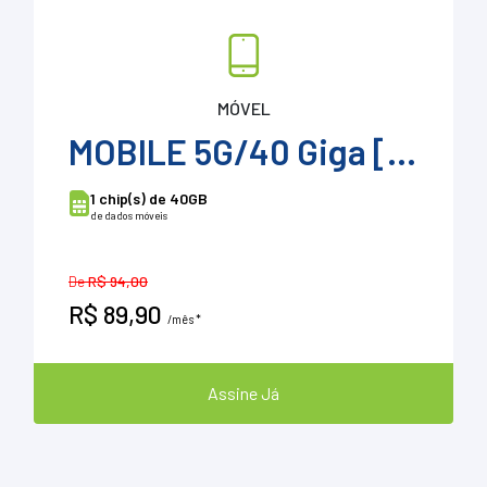
MÓVEL
MOBILE 5G/40 Giga [Tip]
1 chip(s) de 40GB
de dados móveis
De
R$ 94,00
R$ 89,90
/mês *
Assine Já