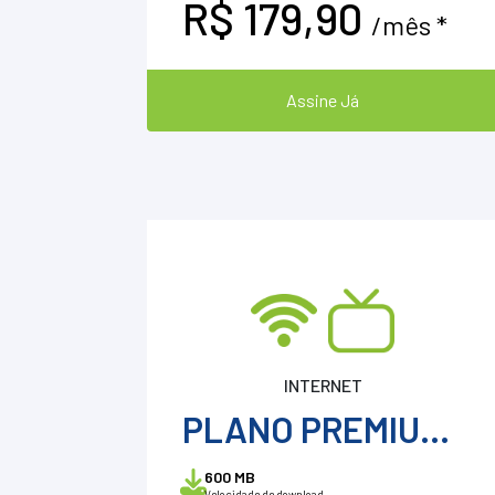
R$ 179,90
/mês *
Assine Já
INTERNET
PLANO PREMIUM 600 + ConeSulTv
600 MB
Velocidade de download