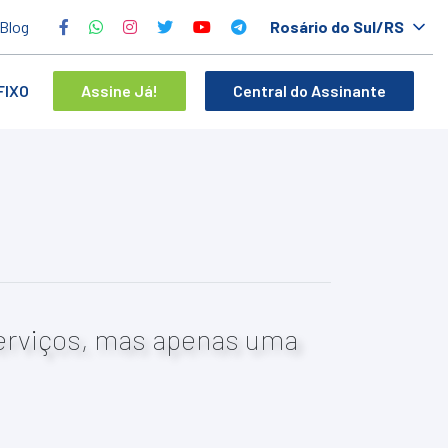
Blog
Rosário do Sul/RS
FIXO
Assine Já!
Central do Assinante
erviços, mas apenas uma