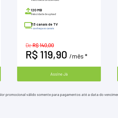
120 MB
Velocidade de upload
113 canais de TV
+ conheça os canais
De
R$ 140,00
R$ 119,90
/mês *
Assine Já
alor promocional válido somente para pagamentos até a data do vencime