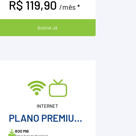
R$ 119,90
/mês *
Assine Já
INTERNET
PLANO PREMIUM 800 + ConeSul Tv + VOD
800 MB
Velocidade de download