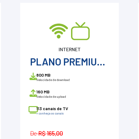
INTERNET
PLANO PREMIUM 800
800 MB
Velocidade de download
160 MB
Velocidade de upload
113 canais de TV
+ conheça os canais
De
R$ 165,00