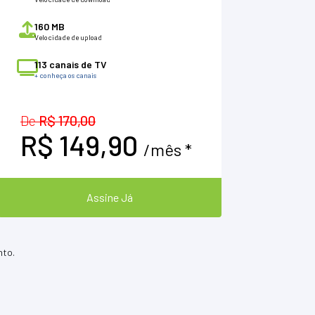
160 MB
Velocidade de upload
113 canais de TV
+ conheça os canais
De
R$ 170,00
R$ 149,90
/mês *
Assine Já
nto.