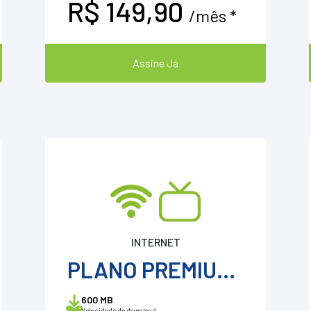
R$ 149,90
/mês *
Assine Já
INTERNET
PLANO PREMIUM 600 + ConeSul TV + VOD
600 MB
Velocidade de download