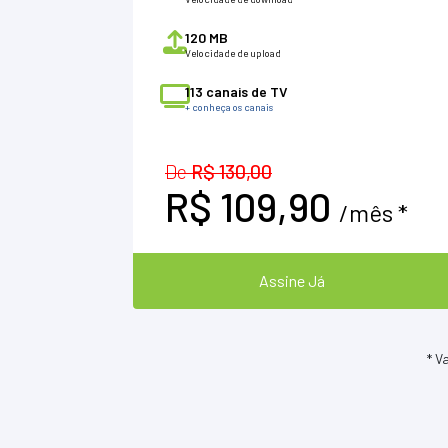
120 MB
Velocidade de upload
113 canais de TV
+ conheça os canais
De
R$ 130,00
R$ 109,90
/mês *
Assine Já
* V